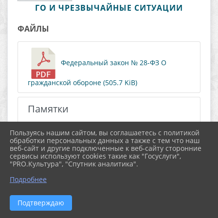
ГО И ЧРЕЗВЫЧАЙНЫЕ СИТУАЦИИ
ФАЙЛЫ
Федеральный закон № 28-ФЗ О
гражданской обороне (505.7 KiB)
Памятки
Пользуясь нашим сайтом, вы соглашаетесь с политикой
Мероприятия
обработки персональных данных а также с тем что наш
веб-сайт и другие подключенные к веб-сайту сторонние
сервисы используют cookies такие как "Госуслуги",
"PRO.Культура", "Спутник аналитика".
Подробнее
Подтверждаю
2026 г. shkolasadradost.ru
Вход