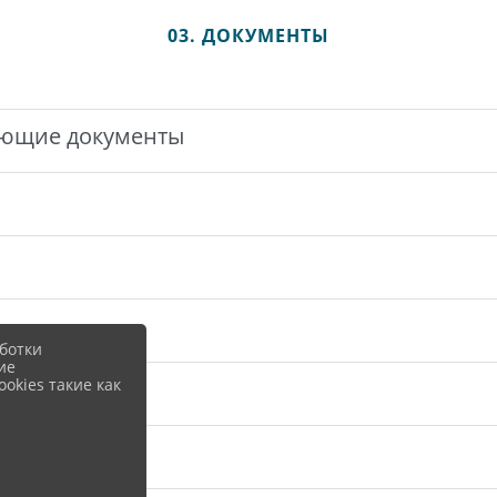
03. ДОКУМЕНТЫ
ающие документы
ботки
ие
okies такие как
ков