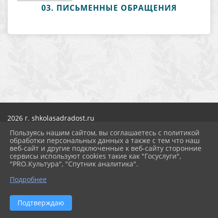
03. ПИСЬМЕННЫЕ ОБРАЩЕНИЯ
2026 г. shkolasadradost.ru
Вход
Пользуясь нашим сайтом, вы соглашаетесь с политикой
Карта сайта
обработки персональных данных а также с тем что наш
Политика обработки персональных данных
веб-сайт и другие подключенные к веб-сайту сторонние
сервисы используют cookies такие как "Госуслуги",
Сделано на KubCMS
"PRO.Культура", "Спутник аналитика".
Разработка и поддержка
Подробнее
Подтверждаю