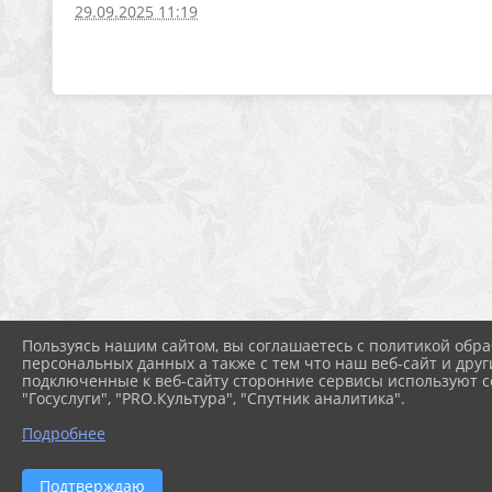
29.09.2025 11:19
Пользуясь нашим сайтом, вы соглашаетесь с политикой обра
персональных данных а также с тем что наш веб-сайт и друг
подключенные к веб-сайту сторонние сервисы используют co
"Госуслуги", "PRO.Культура", "Спутник аналитика".
Подробнее
2026 г. shkolasadradost.ru
Подтверждаю