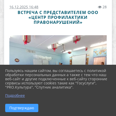
16.12.2025 16:48
28
ВСТРЕЧА С ПРЕДСТАВИТЕЛЕМ ООО
«ЦЕНТР ПРОФИЛАКТИКИ
ПРАВОНАРУШЕНИЙ»
Пользуясь нашим сайтом, вы соглашаетесь с политикой
обработки персональных данных а также с тем что наш
веб-сайт и другие подключенные к веб-сайту сторонние
сервисы используют cookies такие как "Госуслуги",
"PRO.Культура", "Спутник аналитика".
Подробнее
Подтверждаю
16 декабря 2025 года в АНОО Вальдорфская школа