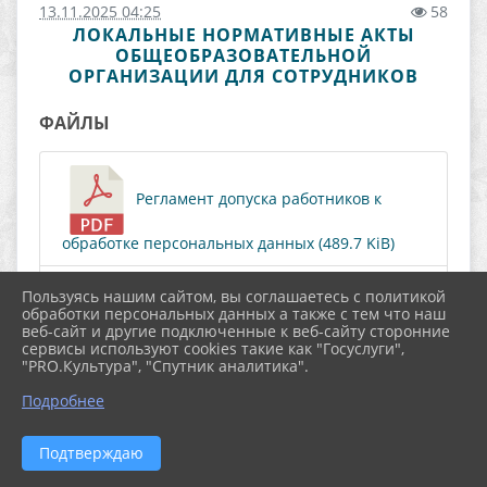
13.11.2025 04:25
58
ЛОКАЛЬНЫЕ НОРМАТИВНЫЕ АКТЫ
ОБЩЕОБРАЗОВАТЕЛЬНОЙ
ОРГАНИЗАЦИИ ДЛЯ СОТРУДНИКОВ
ФАЙЛЫ
Регламент допуска работников к
обработке персональных данных (489.7 KiB)
Пользуясь нашим сайтом, вы соглашаетесь с политикой
Правила внутреннего трудового
обработки персональных данных а также с тем что наш
веб-сайт и другие подключенные к веб-сайту сторонние
сервисы используют cookies такие как "Госуслуги",
распорядка (1013.1 KiB)
"PRO.Культура", "Спутник аналитика".
Подробнее
Положение о постановке учащихся и
Подтверждаю
их семей на внутришкольный учет (1.5 MiB)