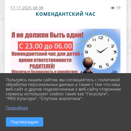
17.11.2025 08:38
19
КОМЕНДАНТСКИЙ ЧАС
Пользуясь нашим сайтом, вы соглашаетесь с политикой
обработки персональных данных а также с тем что наш
веб-сайт и другие подключенные к веб-сайту сторонние
сервисы используют cookies такие как "Госуслуги",
"PRO.Культура", "Спутник аналитика".
Подробнее
ФАЙЛЫ
Подтверждаю