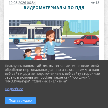
19.03.2026 06:34
13
ВИДЕОМАТЕРИАЛЫ ПО ПДД
Пользуясь нашим сайтом, вы соглашаетесь с политикой
обработки персональных данных а также с тем что наш
веб-сайт и другие подключенные к веб-сайту сторонние
сервисы используют cookies такие как "Госуслуги",
"PRO.Культура", "Спутник аналитика".
Подробнее
Уважаемые родители и обучающиеся!
Обращаем Ваше внимание, что в связи с высокой
актуальностью проблем дорожной безопасности и
Подтверждаю
значительным числом дорожно-транспортных
происшествий необходимо соблюдать правила