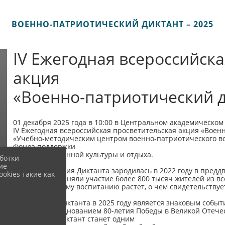
ВОЕННО-ПАТРИОТИЧЕСКИЙ ДИКТАНТ – 2025
IV Ежегодная всероссийск
акция
«Военно-патриотический д
01 декабря 2025 года в 10:00 в Центральном академическом
IV Ежегодная всероссийская просветительская акция «Воен
«Учебно-методическим центром военно-патриотического в
Фонда поддержки
и развития военной культуры и отдыха.
ботки
ие
Идея проведения Диктанта зародилась в 2022 году в предд
okies такие как
годы в нем приняли участие более 800 тысяч жителей из вс
патриотическому воспитанию растет, о чем свидетельствуе
Проведение Диктанта в 2025 году является знаковым собы
в связи с празднованием 80-летия Победы в Великой Отеч
«Авангард». Диктант станет одним