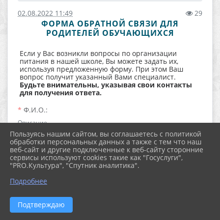
02.08.2022 11:49
29
ФОРМА ОБРАТНОЙ СВЯЗИ ДЛЯ
РОДИТЕЛЕЙ ОБУЧАЮЩИХСЯ
Если у Вас возникли вопросы по организации
питания в нашей школе, Вы можете задать их,
используя предложенную форму. При этом Ваш
вопрос получит указанный Вами специалист.
Будьте внимательны, указывая свои контакты
для получения ответа.
Ф.И.О.:
Описание
Пользуясь нашим сайтом, вы соглашаетесь с политикой
обработки персональных данных а также с тем что наш
веб-сайт и другие подключенные к веб-сайту сторонние
сервисы используют cookies такие как "Госуслуги",
Текст:
"PRO.Культура", "Спутник аналитика".
Подробнее
Подтверждаю