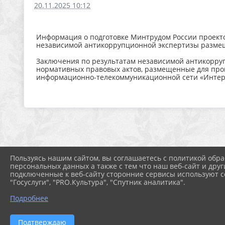
20.11.2025 10:12
Информация о подготовке Минтрудом России проектов
независимой антикоррупционной экспертизы разме
Заключения по результатам независимой антикорру
нормативных правовых актов, размещенные для про
информационно-телекоммуникационной сети «Интер
Пользуясь нашим сайтом, вы соглашаетесь с политикой обра
персональных данных а также с тем что наш веб-сайт и друг
подключенные к веб-сайту сторонние сервисы используют co
"Госуслуги", "PRO.Культура", "Спутник аналитика".
Подробнее
2026 г. shkolasadradost.ru
Подтверждаю